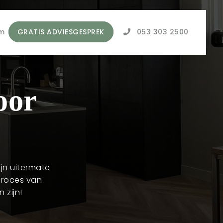
m
GRATIS ADVIESGESPREK
053 303 2500
oor
ijn uitermate
proces van
 zijn!