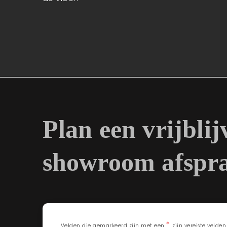
Plan een vrijbli
showroom afspr
*
Velden die gemarkeerd zijn met een
zijn vereiste velden