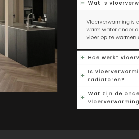
Wat is vloerver
Vloerverwarming is 
warm water onder de
vloer op te warmen 
Hoe werkt vloer
Is vloerverwarm
radiatoren?
Wat zijn de ond
vloerverwarmin