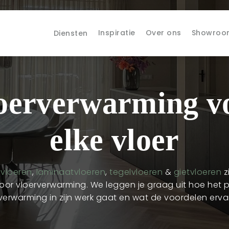
Inspiratie
Over ons
Showroo
Diensten
oerverwarming v
elke vloer
vloeren
,
laminaatvloeren
,
tegelvloeren
&
gietvloeren
z
voor vloerverwarming. We leggen je graag uit hoe het 
verwarming in zijn werk gaat en wat de voordelen ervan