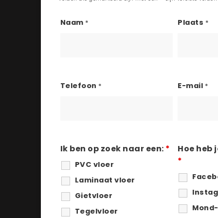
Naam
Plaats
*
*
Telefoon
E-mail
*
*
Ik ben op zoek naar een:
*
Hoe heb 
*
PVC vloer
Faceb
Laminaat vloer
Insta
Gietvloer
Mond-
Tegelvloer