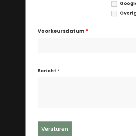
Googl
Overi
Voorkeursdatum
*
Bericht
*