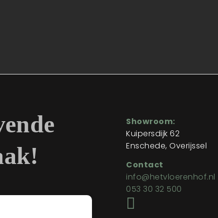
jvende
Showroom:
Kuipersdijk 62
Enschede, Overijssel
aak!
Contact
info@hetvloerenhof.nl
053 30 32 500