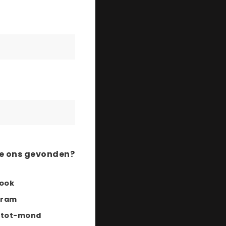
je ons gevonden?
ook
gram
tot-mond