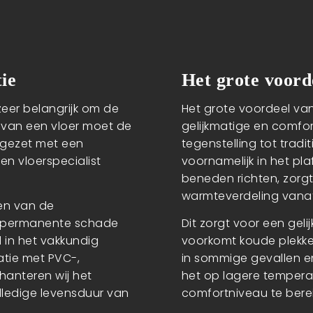
ie
Het grote voord
zeer belangrijk om de
Het grote voordeel van
en van een vloer moet de
gelijkmatige en comfor
gezet met een
tegenstelling tot tradi
een vloerspecialist
voornamelijk in het p
beneden richten, zorgt
warmteverdeling vanaf
zen van de
r permanente schade
Dit zorgt voor een gel
d in het vakkundig
voorkomt koude plekke
atie met PVC-,
in sommige gevallen e
hanteren wij het
het op lagere tempera
lledige levensduur van
comfortniveau te bere