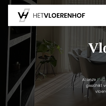
Vl
Al onze
PVC 
geschikt 
vloer