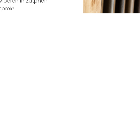
vloeren in Zutphen
sprek!