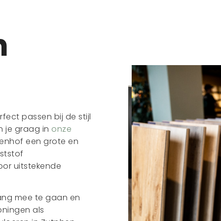
n
ect passen bij de stijl
n je graag in
onze
erenhof een grote en
ststof
oor uitstekende
lang mee te gaan en
woningen als