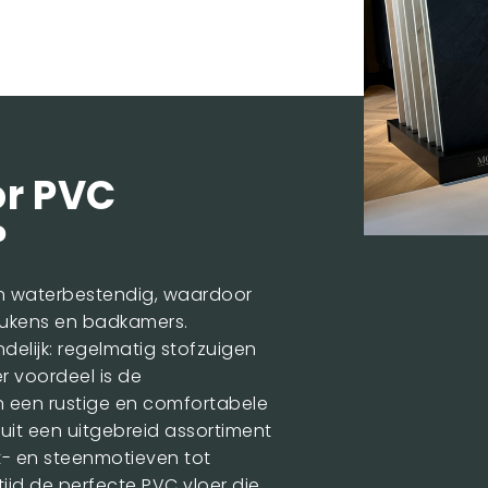
r PVC
?
ijn waterbestendig, waardoor
keukens en badkamers.
delijk: regelmatig stofzuigen
r voordeel is de
 een rustige en comfortabele
it een uitgebreid assortiment
t- en steenmotieven tot
ltijd de perfecte PVC vloer die