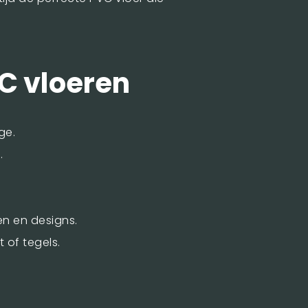
C vloeren
ge.
.
en en designs.
 of tegels.