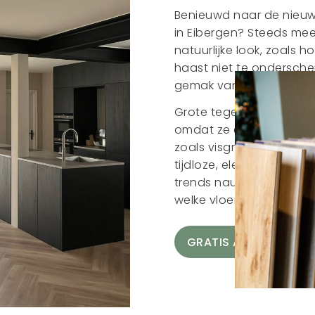
Benieuwd naar de nieuw
in Eibergen? Steeds me
natuurlijke look, zoals h
haast niet te ondersche
gemak van PVC.
Grote tegels en planken
omdat ze een ruimtelijk
zoals visgraat en chevro
tijdloze, elegante uitst
trends nauwlettend in d
welke vloer het beste pas
GRATIS ADVIESGESPR