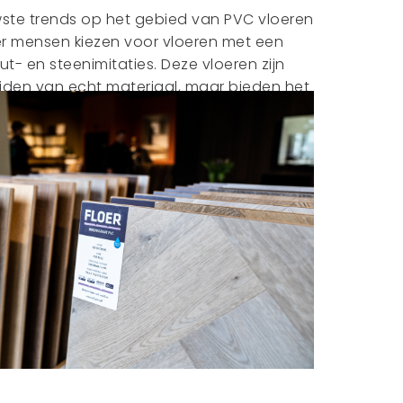
ste trends op het gebied van PVC vloeren
er mensen kiezen voor vloeren met een
out- en steenimitaties. Deze vloeren zijn
iden van echt materiaal, maar bieden het
 zijn op dit moment razend populair,
 gevoel creëren in iedere kamer. Patronen
n blijven geliefd en geven je interieur een
raling. Bij Het Vloerenhof houden we de
e gaten en adviseren we je graag over
t bij jouw interieur.
EK