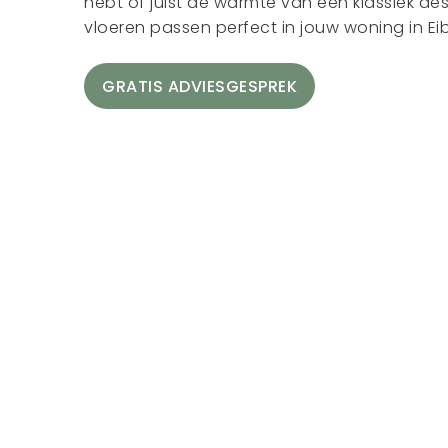
hebt of juist de warmte van een klassiek de
vloeren passen perfect in jouw woning in Ei
GRATIS ADVIESGESPREK