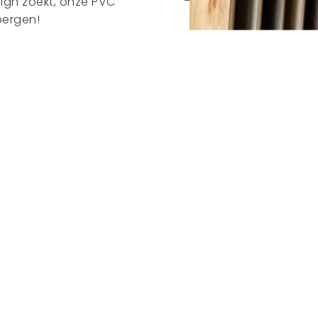
sign zoekt, onze PVC
bergen!