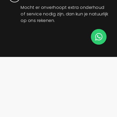
Mocht er onverhoopt extra onderhoud
of service nodig zijn, dan kun je natuurlijk
op ons rekenen.
Laat je
inspireren
in
onze showroom
Een vloer moet je zien en voelen. In onze
showroom in Enschede ontdek je de mooiste