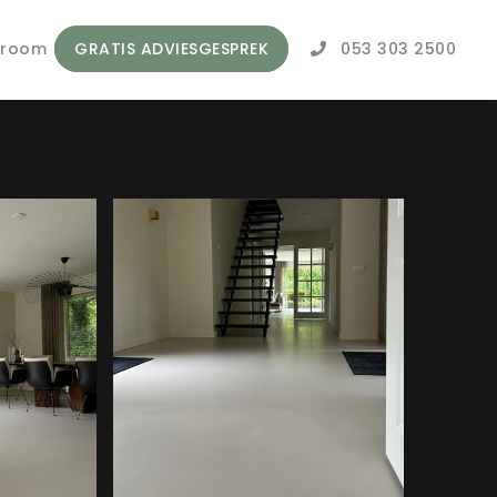
wroom
GRATIS ADVIESGESPREK
053 303 2500