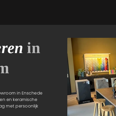
eren
in
om
showroom in Enschede
ren en keramische
aag met persoonlijk