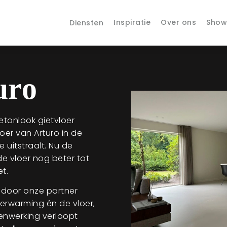
Inspiratie
Over ons
Sho
Diensten
uro
betonlook gietvloer
oer van Arturo in de
e uitstraalt. Nu de
 vloer nog beter tot
t.
 door onze partner
verwarming én de vloer,
enwerking verloopt