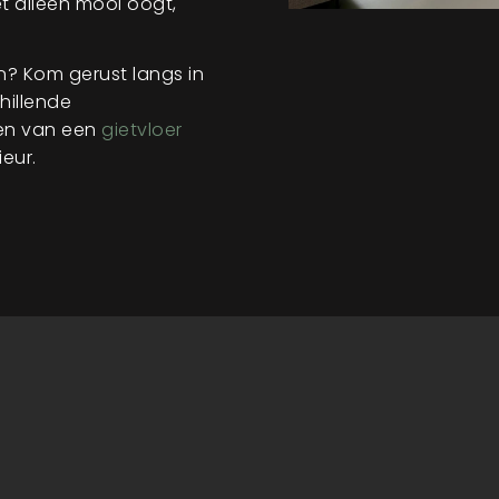
iet alleen mooi oogt,
n? Kom gerust langs in
hillende
den van een
gietvloer
ieur.